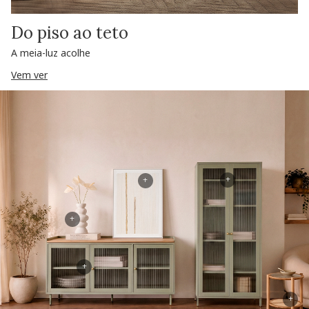
Do piso ao teto
A meia-luz acolhe
Vem ver
+
+
+
+
+