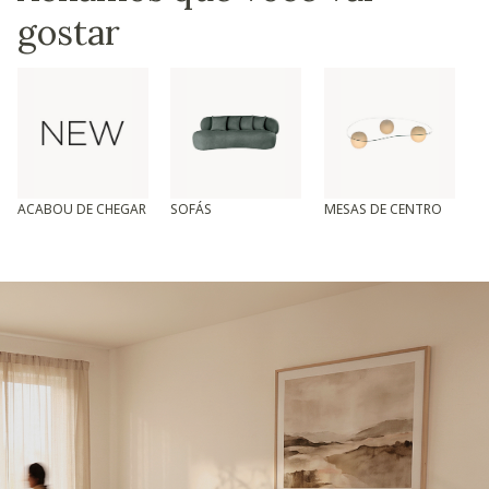
gostar
ACABOU DE CHEGAR
SOFÁS
MESAS DE CENTRO
T