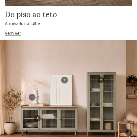
Do piso ao teto
A meia-luz acolhe
Vem ver
+
+
+
+
+