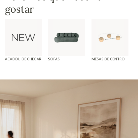
gostar
ACABOU DE CHEGAR
SOFÁS
MESAS DE CENTRO
T