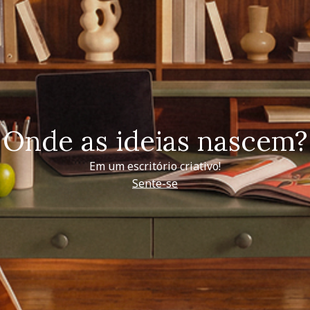
Onde as ideias nascem?
Em um escritório criativo!
Sente-se