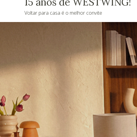
15 anos de WESTWING!
Voltar para casa é o melhor convite