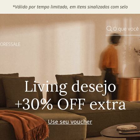
 seu VOUCHER e ganhe até 30% OFF*: use
MOVEL30, TEXTIL30 OU
O que você
DORES
SALE
Pequenos rituais
Grandes mudanças
Decorar