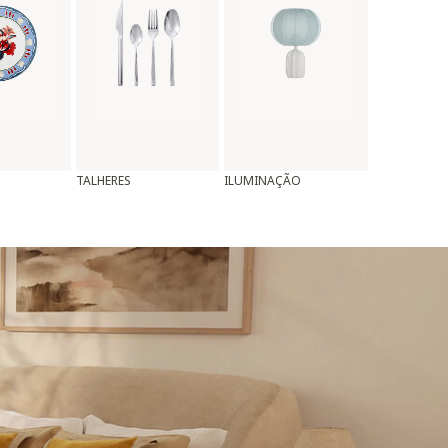
TALHERES
ILUMINAÇÃO
ALMOFADAS