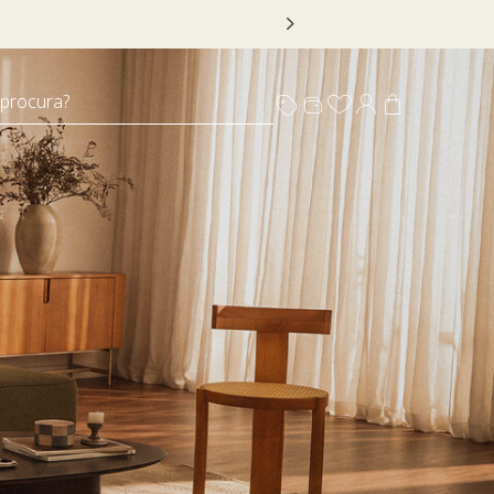
 DECOR20
 procura?