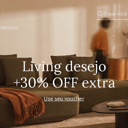
O que você
DORES
SALE
Pequenos rituais
Grandes mudanças
Decorar