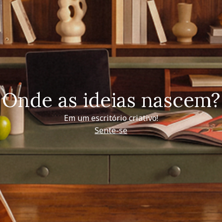
Onde as ideias nascem?
Em um escritório criativo!
Sente-se