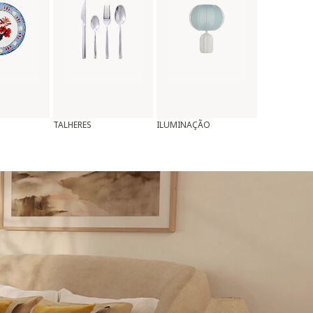
TALHERES
ILUMINAÇÃO
ALMOFADAS