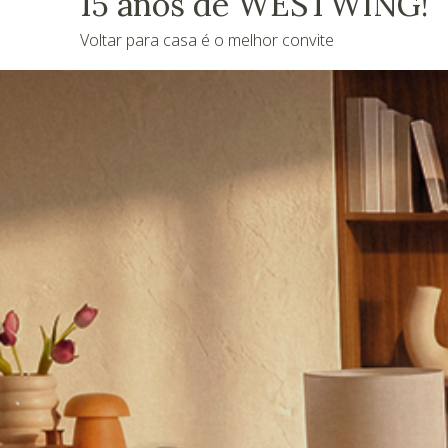
15 anos de WESTWING!
Voltar para casa é o melhor convite