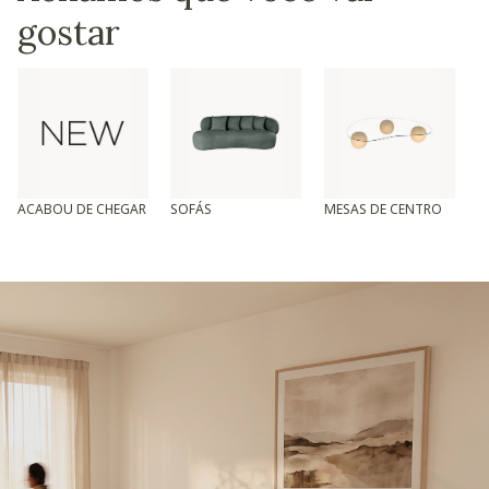
gostar
ACABOU DE CHEGAR
SOFÁS
MESAS DE CENTRO
T