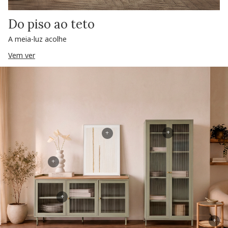
Do piso ao teto
A meia-luz acolhe
Vem ver
+
+
+
+
+