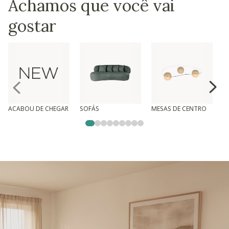
Achamos que você vai
gostar
ACABOU DE CHEGAR
SOFÁS
MESAS DE CENTRO
T