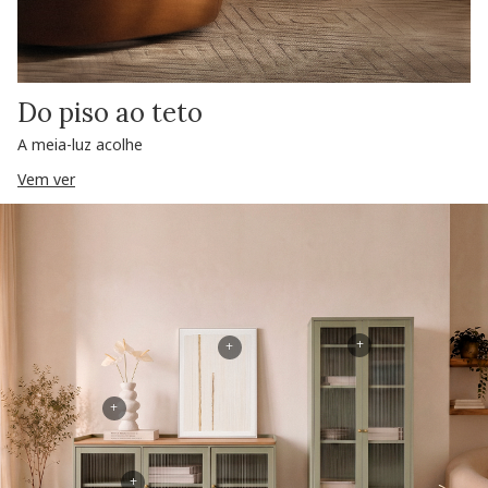
Do piso ao teto
A meia-luz acolhe
Vem ver
+
+
+
+