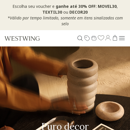
Escolha seu voucher e
ganhe até 30% OFF: MOVEL30
,
TEXTIL30
ou
DECOR20
*Válido por tempo limitado, somente em itens sinalizados com
selo
Puro décor