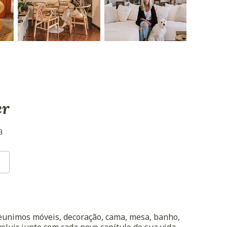
er
a
reunimos móveis, decoração, cama, mesa, banho,