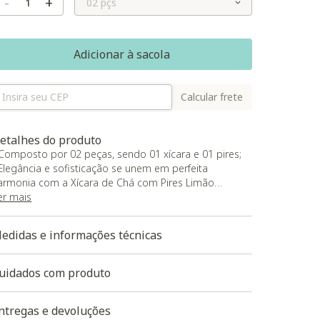
-
+
Adicionar à sacola
Calcular frete
etalhes do produto
 Composto por 02 peças, sendo 01 xícara e 01 pires;
 Elegância e sofisticação se unem em perfeita
armonia com a Xícara de Chá com Pires Limão
ciliano;
er mais
 A cor primorosa do Siciliano envolve nossos sentidos,
razendo um toque de refinamento para qualquer
edidas e informações técnicas
omento;
 O vidro translúcido permite que o brilho da cor se
anifeste de forma suave e elegante, criando uma
uidados com produto
ensação de luz e alegria em seu espaço.
ntregas e devoluções