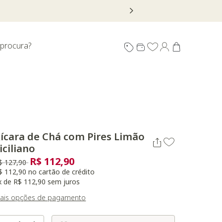
 procura?
ícara de Chá com Pires Limão
iciliano
R$ 112,90
reço reduzido de
para
$ 127,90
$ 112,90 no cartão de crédito
x de R$ 112,90 sem juros
ais opções de pagamento
Selecione o Tamanho