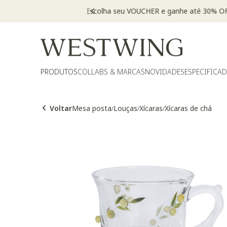
PRODUTOS
COLLABS & MARCAS
NOVIDADES
ESPECIFICA
Voltar
Mesa posta
Louças
Xícaras
Xícaras de chá
/
/
/