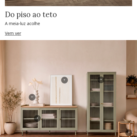
Do piso ao teto
A meia-luz acolhe
Vem ver
+
+
+
+
+