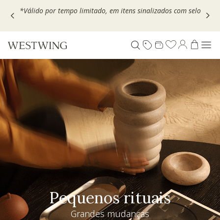
Escolha seu VOUCHER e ganhe até 30% OFF*: use
MOVEL30,
TEXTIL30 OU DECOR20
Pequenos rituais
Grandes mudanças