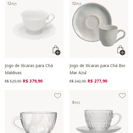
Jogo de Xícaras para Chá
Jogo de Xícaras para Chá Bio
Maldivas
Mar Azul
Preço reduzido de
para
Preço reduzido de
para
R$ 379,90
R$ 277,90
R$ 529,90
R$ 342,90