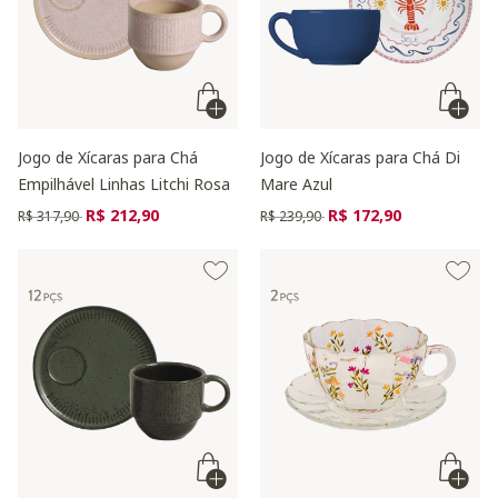
Jogo de Xícaras para Chá
Jogo de Xícaras para Chá Di
Empilhável Linhas Litchi Rosa
Mare Azul
Preço reduzido de
para
Preço reduzido de
para
R$ 212,90
R$ 172,90
R$ 317,90
R$ 239,90