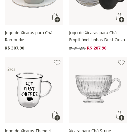
Jogo de Xícaras para Chá
Jogo de Xícaras para Chá
Ramoudie
Empilhável Linhas Dust Cinza
Preço reduzido de
para
R$ 307,90
R$ 207,90
R$ 317,90
Jogo de Xícaras Thengel
Xícara para Chá Stripe