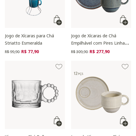
Jogo de Xícaras para Chá
Jogo de Xícaras de Chá
Striatto Esmeralda
Empilhável com Pires Linhas
Titanium Azul
Preço reduzido de
para
Preço reduzido de
para
R$ 77,90
R$ 277,90
R$ 99,90
R$ 309,90