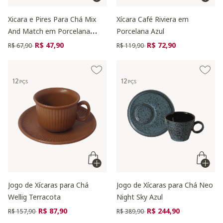
Xicara e Pires Para Chá Mix
Xícara Café Riviera em
And Match em Porcelana
Porcelana Azul
Amarelo Açafrão
Preço reduzido de
para
Preço reduzido de
para
R$ 47,90
R$ 72,90
R$ 67,90
R$ 119,90
Jogo de Xícaras para Chá
Jogo de Xícaras para Chá Neo
Wellig Terracota
Night Sky Azul
Preço reduzido de
para
Preço reduzido de
para
R$ 87,90
R$ 244,90
R$ 157,90
R$ 389,90