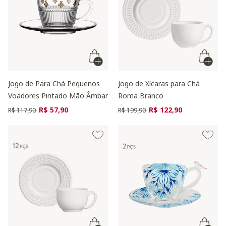
Jogo de Para Chá Pequenos
Jogo de Xícaras para Chá
Voadores Pintado Mão Âmbar
Roma Branco
Preço reduzido de
para
Preço reduzido de
para
R$ 57,90
R$ 122,90
R$ 117,90
R$ 199,90