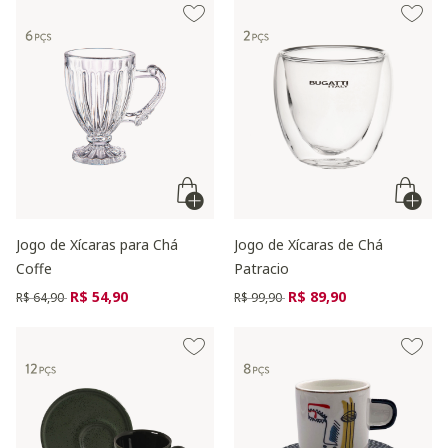
Jogo de Xícaras para Chá
Jogo de Xícaras de Chá
Coffe
Patracio
Preço reduzido de
para
Preço reduzido de
para
R$ 54,90
R$ 89,90
R$ 64,90
R$ 99,90