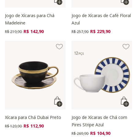
Jogo de Xícaras para Chá
Jogo de Xícaras de Café Floral
Madeleine
Azul
Preço reduzido de
para
Preço reduzido de
para
R$ 142,90
R$ 229,90
R$ 219,90
R$ 257,90
Xícara para Chá Dubai Preto
Jogo de Xícaras de Chá com
Pires Stripe Azul
Preço reduzido de
para
R$ 112,90
R$ 129,90
Preço reduzido de
para
R$ 104,90
R$ 269,90