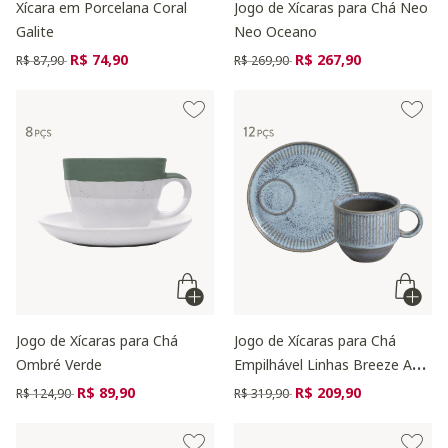
Xícara em Porcelana Coral
Jogo de Xícaras para Chá Neo
Galite
Neo Oceano
Preço reduzido de
para
Preço reduzido de
para
R$ 74,90
R$ 267,90
R$ 87,90
R$ 269,90
Jogo de Xícaras para Chá
Jogo de Xícaras para Chá
Ombré Verde
Empilhável Linhas Breeze Azul
Claro
Preço reduzido de
para
Preço reduzido de
para
R$ 89,90
R$ 209,90
R$ 124,90
R$ 319,90