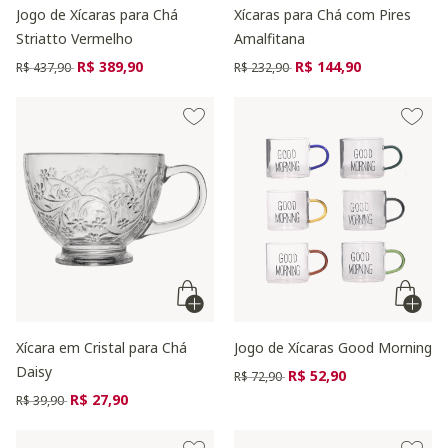
Jogo de Xícaras para Chá
Xícaras para Chá com Pires
Striatto Vermelho
Amalfitana
Preço reduzido de
para
Preço reduzido de
para
R$ 389,90
R$ 144,90
R$ 437,90
R$ 232,90
Xícara em Cristal para Chá
Jogo de Xícaras Good Morning
Daisy
Preço reduzido de
para
R$ 52,90
R$ 72,90
Preço reduzido de
para
R$ 27,90
R$ 39,90