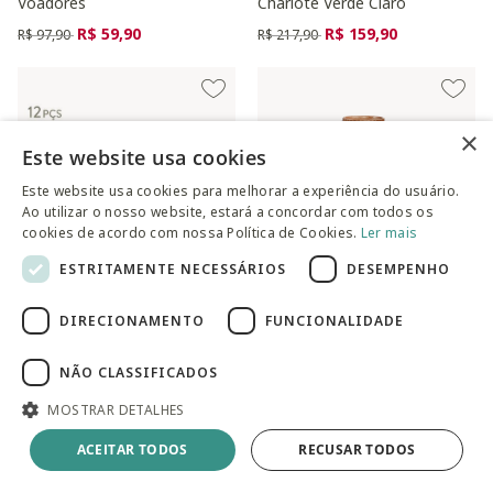
Voadores
Charlote Verde Claro
Preço reduzido de
para
Preço reduzido de
para
R$ 59,90
R$ 159,90
R$ 97,90
R$ 217,90
×
Este website usa cookies
Este website usa cookies para melhorar a experiência do usuário.
Ao utilizar o nosso website, estará a concordar com todos os
cookies de acordo com nossa Política de Cookies.
Ler mais
ESTRITAMENTE NECESSÁRIOS
DESEMPENHO
DIRECIONAMENTO
FUNCIONALIDADE
Xícaras para Chá com Pires
Jogo de Xícaras para Chá
Coup Jardim Campestre
Striatto Terracota
NÃO CLASSIFICADOS
Preço reduzido de
para
Preço reduzido de
para
R$ 142,90
R$ 54,90
R$ 232,90
R$ 87,90
MOSTRAR DETALHES
ACEITAR TODOS
RECUSAR TODOS