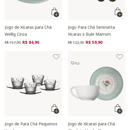
Jogo de Xícaras para Chá
Jogo Para Chá Serenatta
Wellig Cinza
Xícaras e Bule Marrom
Preço reduzido de
para
Preço reduzido de
para
R$ 84,90
R$ 59,90
R$ 157,90
R$ 122,90
Jogo de Para Chá Pequenos
Jogo de Xícaras para Chá