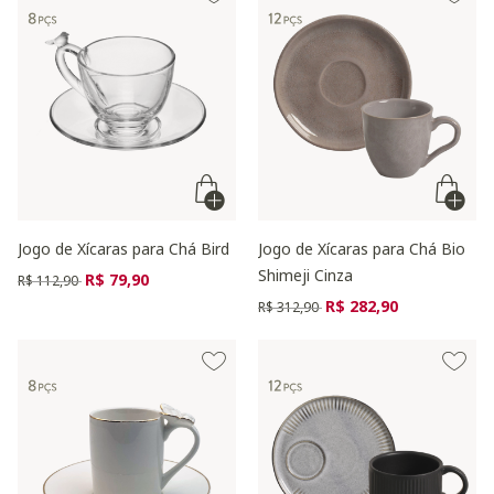
Jogo de Xícaras para Chá Bird
Jogo de Xícaras para Chá Bio
Shimeji Cinza
Preço reduzido de
para
R$ 79,90
R$ 112,90
Preço reduzido de
para
R$ 282,90
R$ 312,90