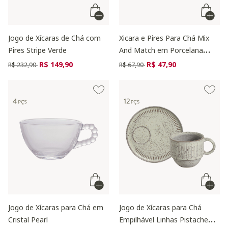
Jogo de Xícaras de Chá com
Xicara e Pires Para Chá Mix
Pires Stripe Verde
And Match em Porcelana
Verde Salvia
Preço reduzido de
para
Preço reduzido de
para
R$ 149,90
R$ 47,90
R$ 232,90
R$ 67,90
Jogo de Xícaras para Chá em
Jogo de Xícaras para Chá
Cristal Pearl
Empilhável Linhas Pistache