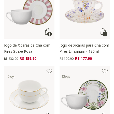
Jogo de Xícaras de Chá com
Jogo de Xícaras para Chá com
Pires Stripe Rosa
Pires Limonium - 180ml
Preço reduzido de
para
Preço reduzido de
para
R$ 159,90
R$ 177,90
R$ 232,90
R$ 199,90