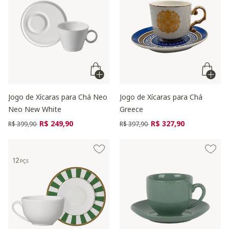
Jogo de Xícaras para Chá Neo
Jogo de Xícaras para Chá
Neo New White
Greece
Preço reduzido de
para
Preço reduzido de
para
R$ 249,90
R$ 327,90
R$ 399,90
R$ 397,90