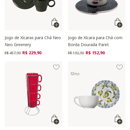
Jogo de Xícaras para Chá Neo
Jogo de Xícara para Chá com
Neo Greenery
Borda Dourada Paret
Preço reduzido de
para
Preço reduzido de
para
R$ 229,90
R$ 152,90
R$ 457,90
R$ 192,90