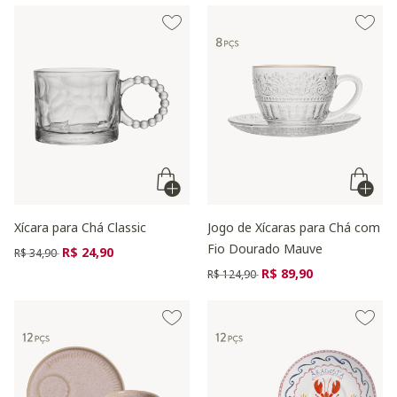
Xícara para Chá Classic
Jogo de Xícaras para Chá com
Fio Dourado Mauve
Preço reduzido de
para
R$ 24,90
R$ 34,90
Preço reduzido de
para
R$ 89,90
R$ 124,90