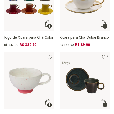
Jogo de Xícara para Chá Color
Xícara para Chá Dubai Branco
Preço reduzido de
para
Preço reduzido de
para
R$ 382,90
R$ 89,90
R$ 442,90
R$ 147,90