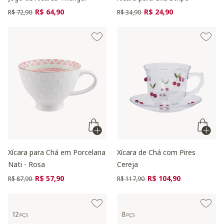
Preço reduzido de
para
Preço reduzido de
para
R$ 64,90
R$ 24,90
R$ 72,90
R$ 34,90
Xícara para Chá em Porcelana
Xícara de Chá com Pires
Nati - Rosa
Cereja
Preço reduzido de
para
Preço reduzido de
para
R$ 57,90
R$ 104,90
R$ 87,90
R$ 117,90