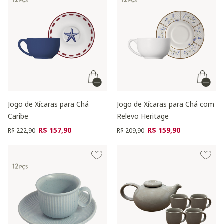
Jogo de Xícaras para Chá
Jogo de Xícaras para Chá com
Caribe
Relevo Heritage
Preço reduzido de
para
Preço reduzido de
para
R$ 157,90
R$ 159,90
R$ 222,90
R$ 209,90