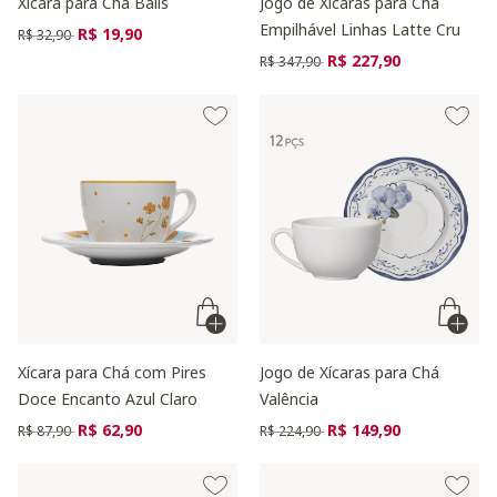
Xícara para Chá Balls
Jogo de Xícaras para Chá
Empilhável Linhas Latte Cru
Preço reduzido de
para
R$ 19,90
R$ 32,90
Preço reduzido de
para
R$ 227,90
R$ 347,90
Xícara para Chá com Pires
Jogo de Xícaras para Chá
Doce Encanto Azul Claro
Valência
Preço reduzido de
para
Preço reduzido de
para
R$ 62,90
R$ 149,90
R$ 87,90
R$ 224,90