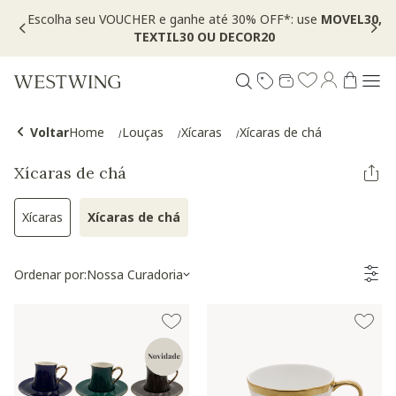
Escolha seu VOUCHER e ganhe até 30% OFF*: use
MOVEL30,
TEXTIL30 OU DECOR20
Voltar
Home
Louças
Xícaras
Xícaras de chá
Xícaras de chá
Xícaras
Xícaras de chá
Refinar por Categoria: Xícaras
Selected Atualmente refinado por Categori
Ordenar por:
Nossa Curadoria