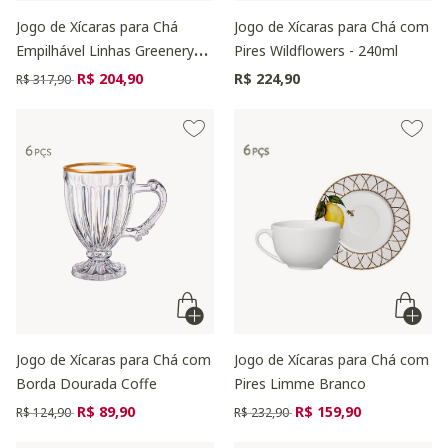
Jogo de Xícaras para Chá
Jogo de Xícaras para Chá com
Empilhável Linhas Greenery
Pires Wildflowers - 240ml
Verde
Preço reduzido de
para
R$ 204,90
R$ 224,90
R$ 317,90
Jogo de Xícaras para Chá com
Jogo de Xícaras para Chá com
Borda Dourada Coffe
Pires Limme Branco
Preço reduzido de
para
Preço reduzido de
para
R$ 89,90
R$ 159,90
R$ 124,90
R$ 232,90