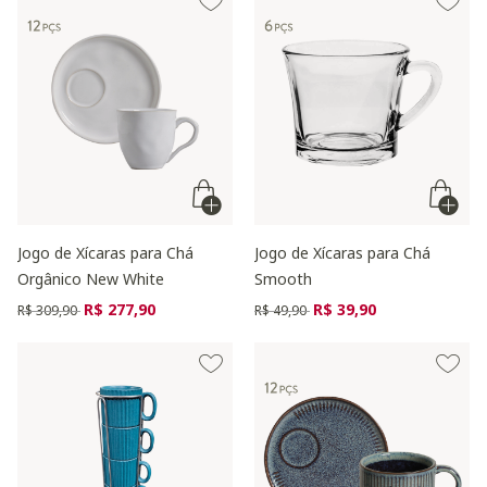
Jogo de Xícaras para Chá
Jogo de Xícaras para Chá
Orgânico New White
Smooth
Preço reduzido de
para
Preço reduzido de
para
R$ 277,90
R$ 39,90
R$ 309,90
R$ 49,90