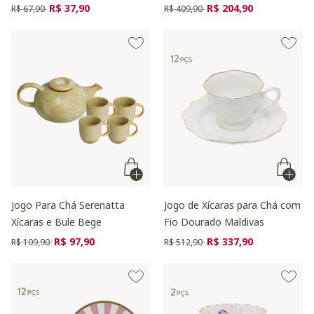
Verde Menta
Preço reduzido de
para
Preço reduzido de
para
R$ 37,90
R$ 204,90
R$ 67,90
R$ 409,90
Jogo Para Chá Serenatta
Jogo de Xícaras para Chá com
Xícaras e Bule Bege
Fio Dourado Maldivas
Preço reduzido de
para
Preço reduzido de
para
R$ 97,90
R$ 337,90
R$ 109,90
R$ 512,90