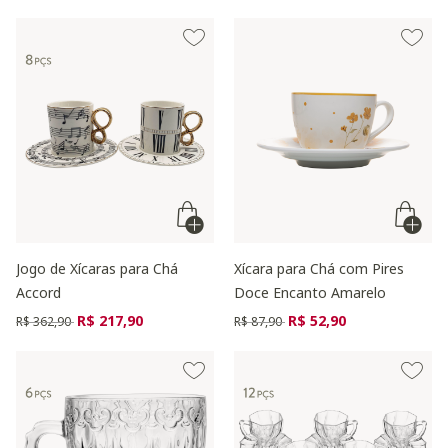
Jogo de Xícaras para Chá
Xícara para Chá com Pires
Accord
Doce Encanto Amarelo
Preço reduzido de
para
Preço reduzido de
para
R$ 217,90
R$ 52,90
R$ 362,90
R$ 87,90