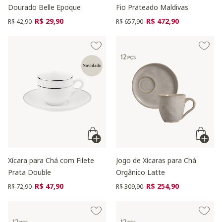
Dourado Belle Epoque
Fio Prateado Maldivas
Preço reduzido de
para
Preço reduzido de
para
R$ 29,90
R$ 472,90
R$ 42,90
R$ 657,90
Xícara para Chá com Filete
Jogo de Xícaras para Chá
Prata Double
Orgânico Latte
Preço reduzido de
para
Preço reduzido de
para
R$ 47,90
R$ 254,90
R$ 72,90
R$ 309,90