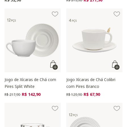
R$ 319,90
Jogo de Xícaras de Chá com
Jogo Xícaras de Chá Colibri
Pires Split White
com Pires Branco
Preço reduzido de
para
Preço reduzido de
para
R$ 142,90
R$ 67,90
R$ 217,90
R$ 129,90