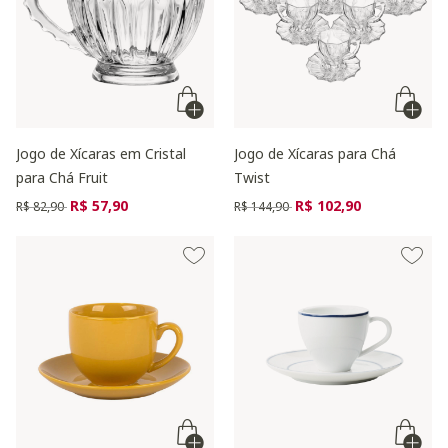
Jogo de Xícaras em Cristal
Jogo de Xícaras para Chá
para Chá Fruit
Twist
Preço reduzido de
para
Preço reduzido de
para
R$ 57,90
R$ 102,90
R$ 82,90
R$ 144,90