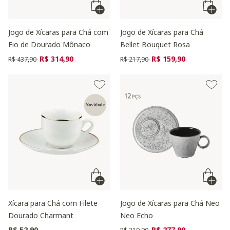
Jogo de Xícaras para Chá com
Jogo de Xícaras para Chá
Fio de Dourado Mônaco
Bellet Bouquet Rosa
Preço reduzido de
para
Preço reduzido de
para
R$ 314,90
R$ 159,90
R$ 437,90
R$ 217,90
Xícara para Chá com Filete
Jogo de Xícaras para Chá Neo
Dourado Charmant
Neo Echo
Preço reduzido de
para
R$ 52,90
R$ 277,90