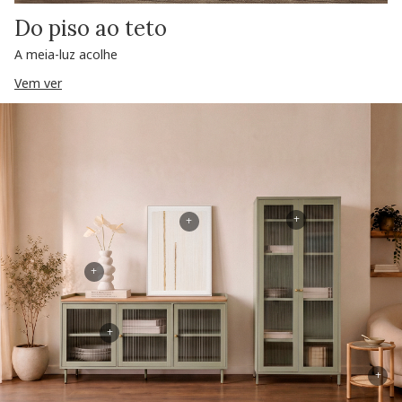
Do piso ao teto
A meia-luz acolhe
Vem ver
+
+
+
+
+