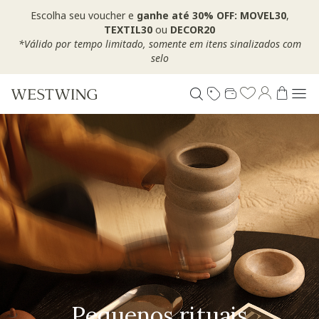
Escolha seu voucher e
ganhe até 30% OFF: MOVEL30
,
TEXTIL30
ou
DECOR20
*Válido por tempo limitado, somente em itens sinalizados com
selo
Pequenos rituais