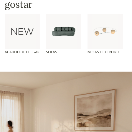
gostar
ACABOU DE CHEGAR
SOFÁS
MESAS DE CENTRO
T