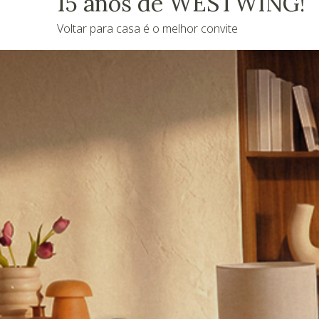
15 anos de WESTWING!
Voltar para casa é o melhor convite