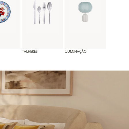
TALHERES
ILUMINAÇÃO
ALMOFADAS