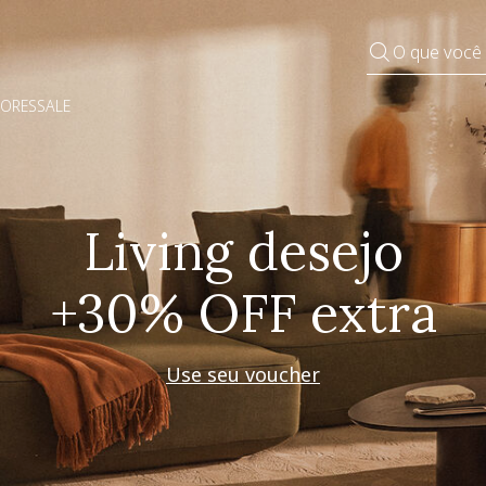
O que você
DORES
SALE
Pequenos rituais
Grandes mudanças
Decorar