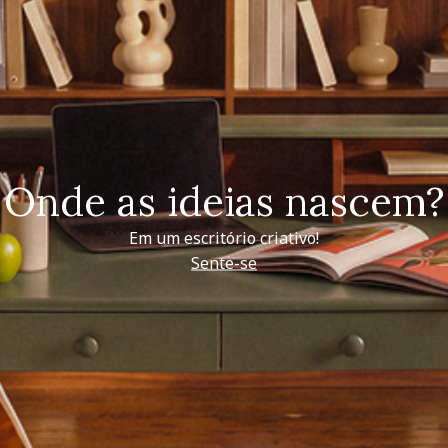
Onde as ideias nascem?
Em um escritório criativo!
Sente-se