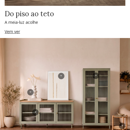
Do piso ao teto
A meia-luz acolhe
Vem ver
+
+
+
+
+