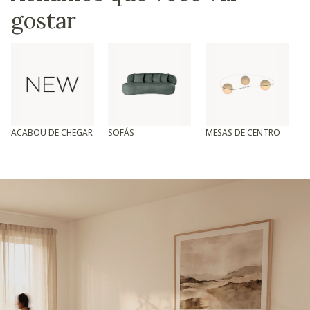
gostar
ACABOU DE CHEGAR
SOFÁS
MESAS DE CENTRO
T