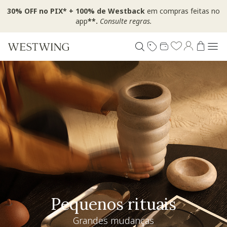
30% OFF no PIX* + 100% de Westback
em compras feitas no
app
**.
Consulte regras.
Pequenos rituais
Grandes mudanças