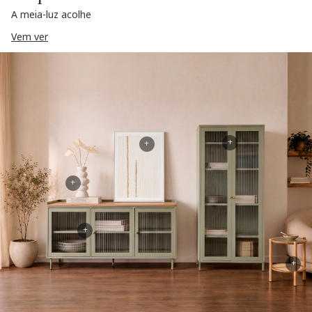
A meia-luz acolhe
Vem ver
+
+
+
+
+