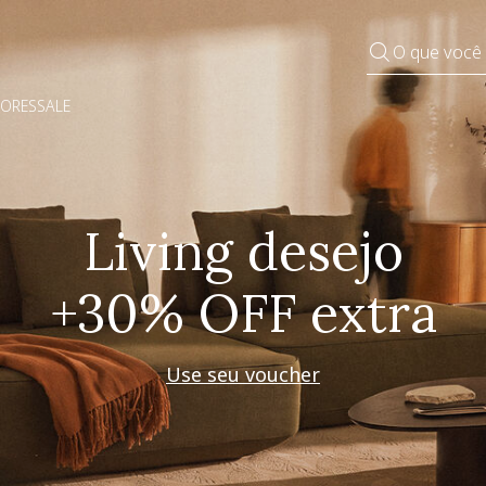
O que você
DORES
SALE
Pequenos rituais
Grandes mudanças
Decorar