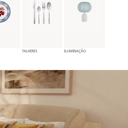
TALHERES
ILUMINAÇÃO
ALMOFADAS