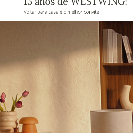
15 anos de WESTWING!
Voltar para casa é o melhor convite