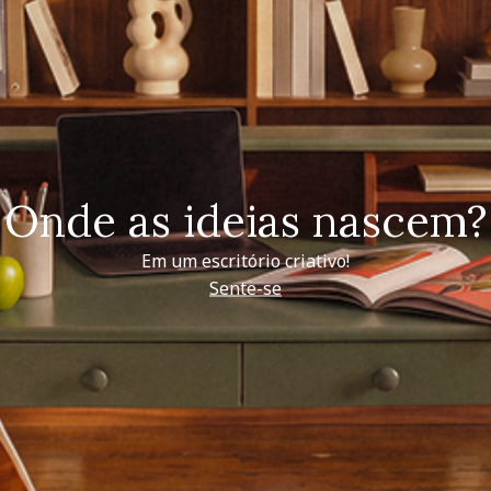
Onde as ideias nascem?
Em um escritório criativo!
Sente-se