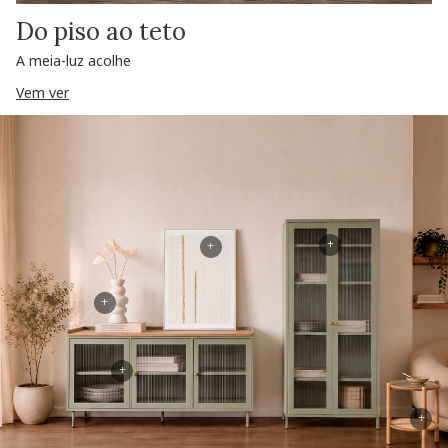
Do piso ao teto
A meia-luz acolhe
Vem ver
+
+
+
+
+