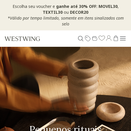
Escolha seu voucher e
ganhe até 30% OFF: MOVEL30
,
TEXTIL30
ou
DECOR20
*Válido por tempo limitado, somente em itens sinalizados com
selo
Pequenos rituais