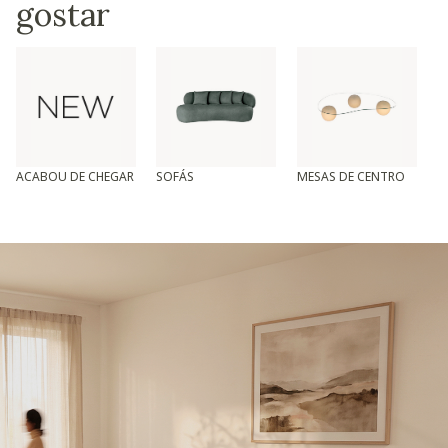
gostar
ACABOU DE CHEGAR
SOFÁS
MESAS DE CENTRO
T