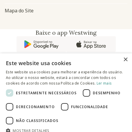
Mapa do Site
Baixe o app Westwing
×
Este website usa cookies
Este website usa cookies para melhorar a experiência do usuário.
Ao utilizar o nosso website, estará a concordar com todos os
@westwingbr
cookies de acordo com nossa Política de Cookies.
Ler mais
ESTRITAMENTE NECESSÁRIOS
DESEMPENHO
Somos uma empresa certificada
DIRECIONAMENTO
FUNCIONALIDADE
© 2025 Westwing Comércio Varejista S.A WESTWING
COMÉRCIO VAREJISTA S.A CNPJ: 14.776.142/0001-50 Endereço:
Av. Queiroz Filho, 1700 - Torre A 5° andar - Vila Hamburguesa -
NÃO CLASSIFICADOS
São Paulo
MOSTRAR DETALHES