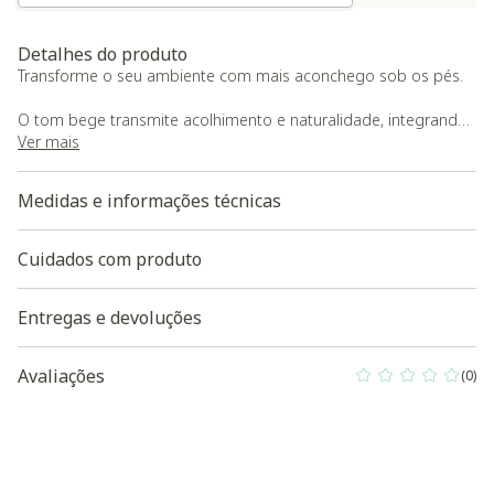
Detalhes do produto
Transforme o seu ambiente com mais aconchego sob os pés.
O tom bege transmite acolhimento e naturalidade, integrando-
se com delicadeza à decoração.
Ver mais
Medidas e informações técnicas
Cuidados com produto
Entregas e devoluções
Avaliações
(0)
0 out of 5 Custo