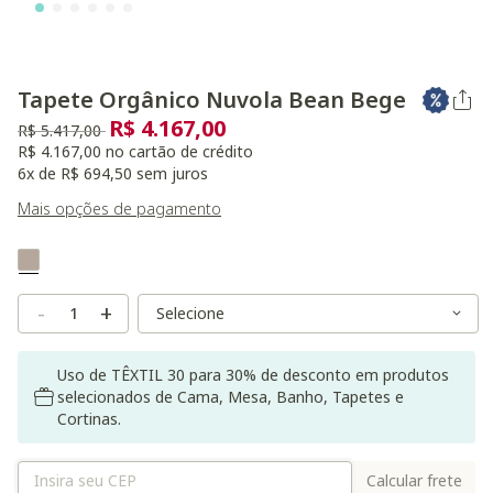
Tapete Orgânico Nuvola Bean Bege
R$ 4.167,00
Preço reduzido de
para
R$ 5.417,00
R$ 4.167,00 no cartão de crédito
6x de R$ 694,50 sem juros
Mais opções de pagamento
Variant Real Color
Selected
Variant Size
Variant Size
-
+
Uso de TÊXTIL 30 para 30% de desconto em produtos
selecionados de Cama, Mesa, Banho, Tapetes e
Cortinas.
Calcular frete