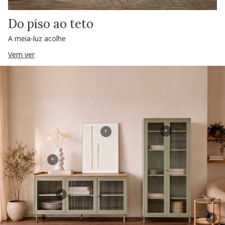
Do piso ao teto
A meia-luz acolhe
Vem ver
+
+
+
+
+