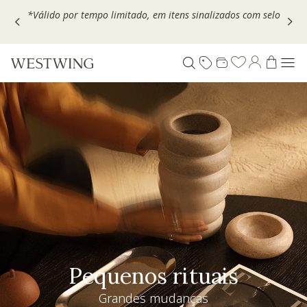
Escolha seu VOUCHER e ganhe até 30% OFF*: use
MOVEL30,
TEXTIL30 OU DECOR20
Pequenos rituais
Grandes mudanças