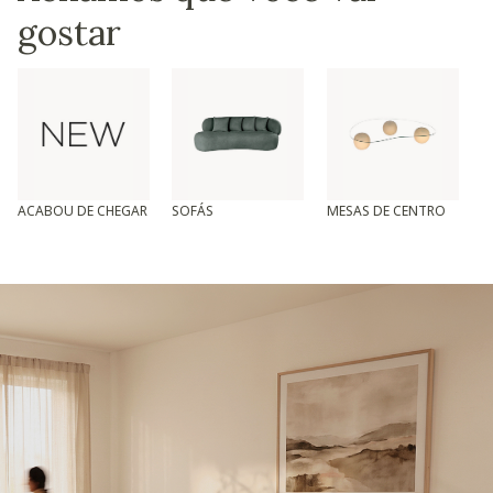
gostar
ACABOU DE CHEGAR
SOFÁS
MESAS DE CENTRO
T