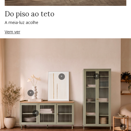
Do piso ao teto
A meia-luz acolhe
Vem ver
+
+
+
+
+