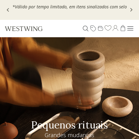
Escolha seu VOUCHER e ganhe até 30% OFF*: use
MOVEL30,
TEXTIL30 OU DECOR20
Pequenos rituais
Grandes mudanças