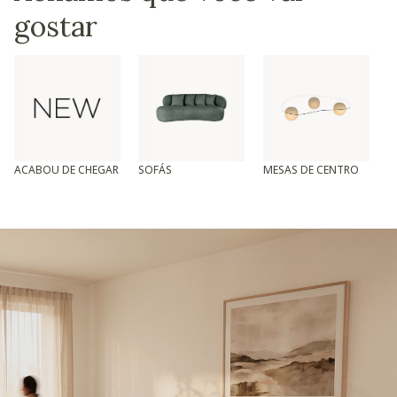
gostar
ACABOU DE CHEGAR
SOFÁS
MESAS DE CENTRO
T