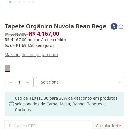
Tapete Orgânico Nuvola Bean Bege
R$ 4.167,00
Preço reduzido de
para
R$ 5.417,00
R$ 4.167,00 no cartão de crédito
6x de R$ 694,50 sem juros
Mais opções de pagamento
Variant Real Color
Selected
Variant Size
Variant Size
-
+
Uso de TÊXTIL 30 para 30% de desconto em produtos
selecionados de Cama, Mesa, Banho, Tapetes e
Cortinas.
Calcular frete