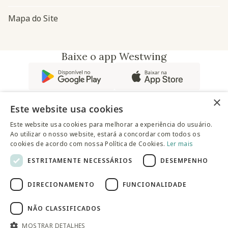
Mapa do Site
Baixe o app Westwing
×
Este website usa cookies
Este website usa cookies para melhorar a experiência do usuário.
Ao utilizar o nosso website, estará a concordar com todos os
@westwingbr
cookies de acordo com nossa Política de Cookies.
Ler mais
ESTRITAMENTE NECESSÁRIOS
DESEMPENHO
Somos uma empresa certificada
DIRECIONAMENTO
FUNCIONALIDADE
© 2025 Westwing Comércio Varejista S.A WESTWING
COMÉRCIO VAREJISTA S.A CNPJ: 14.776.142/0001-50 Endereço:
Av. Queiroz Filho, 1700 - Torre A 5° andar - Vila Hamburguesa -
NÃO CLASSIFICADOS
São Paulo
MOSTRAR DETALHES