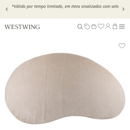
Escolha seu VOUCHER e ganhe até 30% OFF*: use
MOVEL30,
TEXTIL30 OU DECOR20