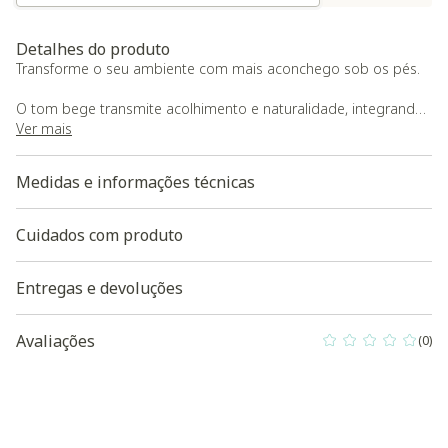
Detalhes do produto
Transforme o seu ambiente com mais aconchego sob os pés.
O tom bege transmite acolhimento e naturalidade, integrando-
se com delicadeza à decoração.
Ver mais
Medidas e informações técnicas
Cuidados com produto
Entregas e devoluções
Avaliações
(0)
0 out of 5 Custo