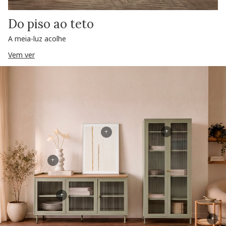
Do piso ao teto
A meia-luz acolhe
Vem ver
+
+
+
+
+