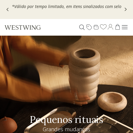
Escolha seu VOUCHER e ganhe até 30% OFF*: use
MOVEL30,
TEXTIL30 OU DECOR20
Pequenos rituais
Grandes mudanças