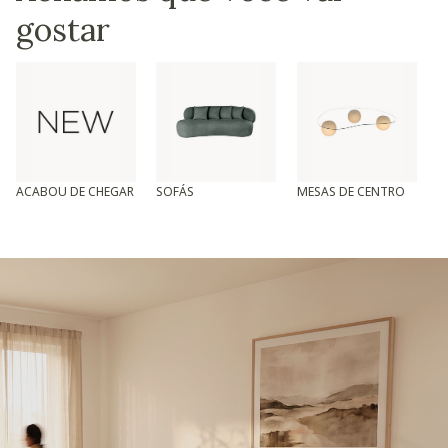
gostar
ACABOU DE CHEGAR
SOFÁS
MESAS DE CENTRO
T