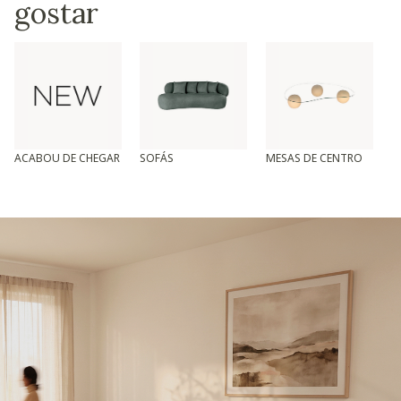
gostar
ACABOU DE CHEGAR
SOFÁS
MESAS DE CENTRO
T