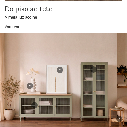
Do piso ao teto
A meia-luz acolhe
Vem ver
+
+
+
+
+