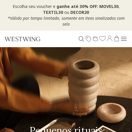
Escolha seu voucher e
ganhe até 30% OFF: MOVEL30
,
TEXTIL30
ou
DECOR20
*Válido por tempo limitado, somente em itens sinalizados com
selo
Pequenos rituais