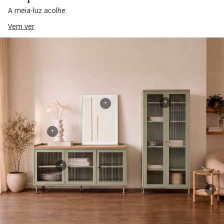
A meia-luz acolhe
Vem ver
+
+
+
+
+