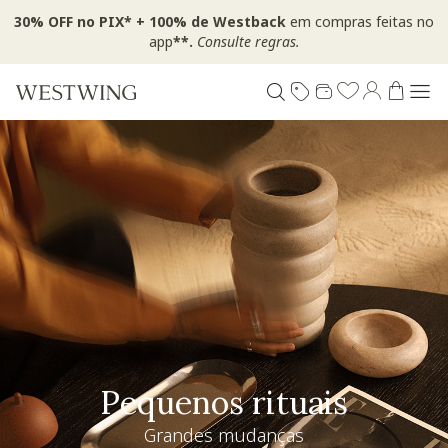
30% OFF no PIX* + 100% de Westback
em compras feitas no
app
**.
Consulte regras.
Pequenos rituais
Grandes mudanças