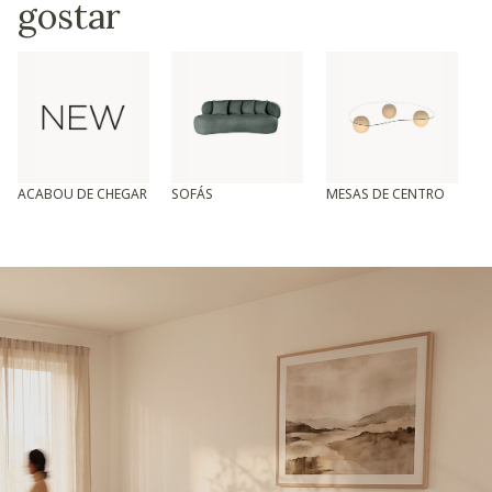
gostar
ACABOU DE CHEGAR
SOFÁS
MESAS DE CENTRO
T