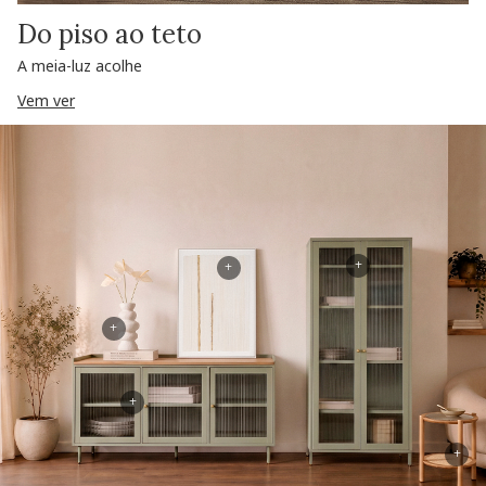
Do piso ao teto
A meia-luz acolhe
Vem ver
+
+
+
+
+