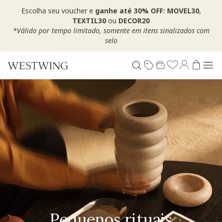
Escolha seu voucher e
ganhe até 30% OFF: MOVEL30
,
TEXTIL30
ou
DECOR20
*Válido por tempo limitado, somente em itens sinalizados com
selo
Pequenos rituais