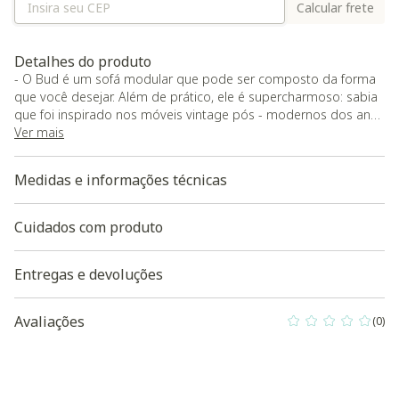
Calcular frete
Detalhes do produto
- O Bud é um sofá modular que pode ser composto da forma
que você desejar. Além de prático, ele é supercharmoso: sabia
que foi inspirado nos móveis vintage pós - modernos dos anos
60 e 70?;
Ver mais
- Carga Máxima Suportada: 110 kg;
- O produto será entregue montado.
Medidas e informações técnicas
O produto será entregue montado
Baixe aqui a Modelagem 3D do produto
Cuidados com produto
Entregas e devoluções
Avaliações
(0)
0 out of 5 Custo