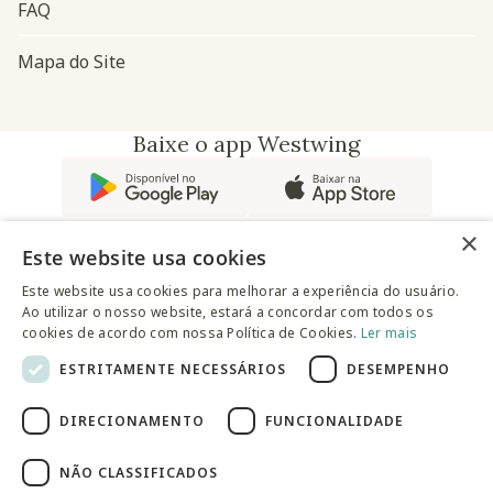
FAQ
Mapa do Site
Baixe o app Westwing
×
Este website usa cookies
Este website usa cookies para melhorar a experiência do usuário.
Ao utilizar o nosso website, estará a concordar com todos os
@westwingbr
cookies de acordo com nossa Política de Cookies.
Ler mais
ESTRITAMENTE NECESSÁRIOS
DESEMPENHO
Somos uma empresa certificada
DIRECIONAMENTO
FUNCIONALIDADE
© 2025 Westwing Comércio Varejista S.A WESTWING
COMÉRCIO VAREJISTA S.A CNPJ: 14.776.142/0001-50 Endereço:
Av. Queiroz Filho, 1700 - Torre A 5° andar - Vila Hamburguesa -
NÃO CLASSIFICADOS
São Paulo