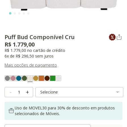
Puff Bud Componível Cru
R$ 1.779,00
R$ 1.779,00 no cartão de crédito
6x de R$ 296,50 sem juros
Mais opções de pagamento
Variant Real Color
Selected
Variant Size
Variant Size
-
+
Uso de MOVEL30 para 30% de desconto em produtos
selecionados de Móveis.