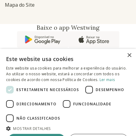
Mapa do Site
Baixe o app Westwing
×
Este website usa cookies
Este website usa cookies para melhorar a experiência do usuário.
Ao utilizar o nosso website, estará a concordar com todos os
@westwingbr
cookies de acordo com nossa Política de Cookies.
Ler mais
ESTRITAMENTE NECESSÁRIOS
DESEMPENHO
Somos uma empresa certificada
DIRECIONAMENTO
FUNCIONALIDADE
© 2025 Westwing Comércio Varejista S.A WESTWING
COMÉRCIO VAREJISTA S.A CNPJ: 14.776.142/0001-50 Endereço:
Av. Queiroz Filho, 1700 - Torre A 5° andar - Vila Hamburguesa -
NÃO CLASSIFICADOS
São Paulo
MOSTRAR DETALHES
Adicionar à sacola