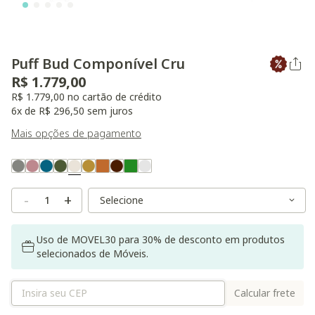
Puff Bud Componível Cru
R$ 1.779,00
R$ 1.779,00 no cartão de crédito
6x de R$ 296,50 sem juros
Mais opções de pagamento
Variant Real Color
Selected
Variant Size
Variant Size
-
+
Uso de MOVEL30 para 30% de desconto em produtos
selecionados de Móveis.
Calcular frete