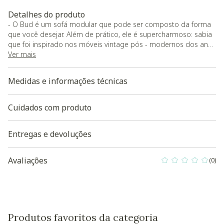
Detalhes do produto
- O Bud é um sofá modular que pode ser composto da forma
que você desejar. Além de prático, ele é supercharmoso: sabia
que foi inspirado nos móveis vintage pós - modernos dos anos
60 e 70?;
Ver mais
- Carga Máxima Suportada: 110 kg;
- O produto será entregue montado.
Medidas e informações técnicas
O produto será entregue montado
Baixe aqui a Modelagem 3D do produto
Cuidados com produto
Entregas e devoluções
Avaliações
(0)
0 out of 5 Custo
Produtos favoritos da categoria