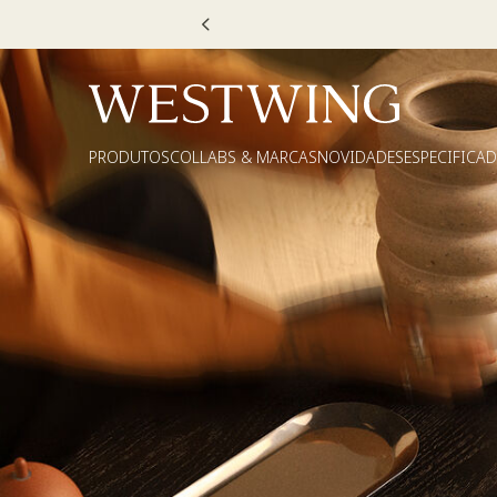
u VOUCHER e ganhe até 30% OFF*: use
MOVEL30, TEXTIL30 OU DE
PRODUTOS
COLLABS & MARCAS
NOVIDADES
ESPECIFICA