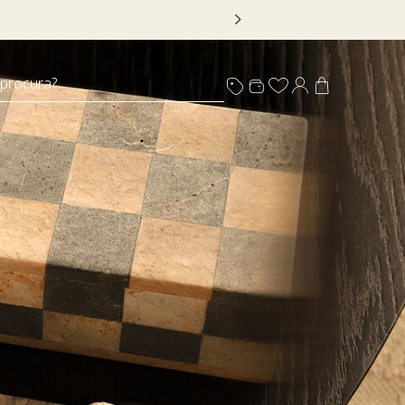
*Válido por tempo limitado, em itens sinalizados c
 procura?