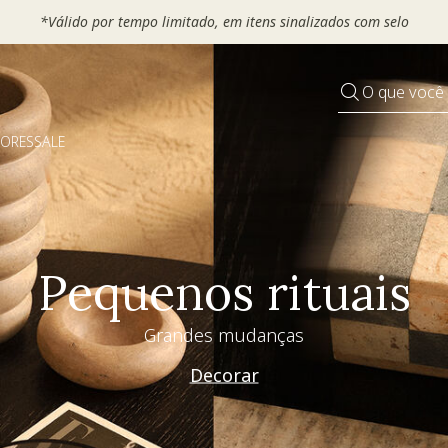
COR20
O que você
DORES
SALE
Pequenos rituais
Grandes mudanças
Decorar