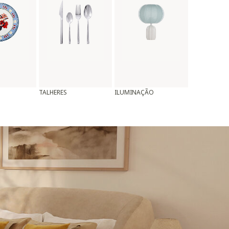
TALHERES
ILUMINAÇÃO
ALMOFADAS