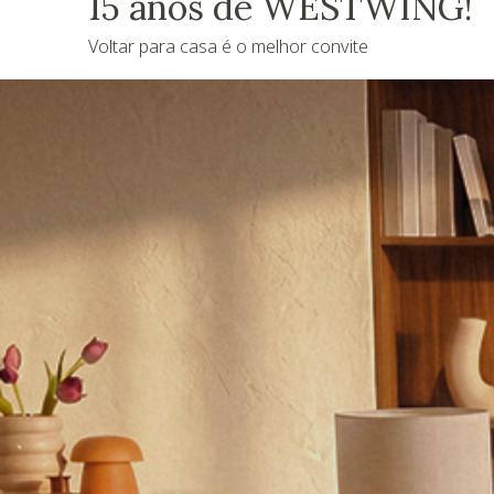
15 anos de WESTWING!
Voltar para casa é o melhor convite