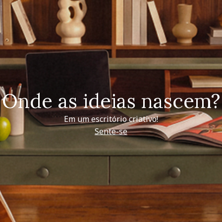
Onde as ideias nascem?
Em um escritório criativo!
Sente-se