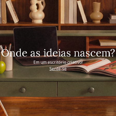
Onde as ideias nascem?
Em um escritório criativo!
Sente-se