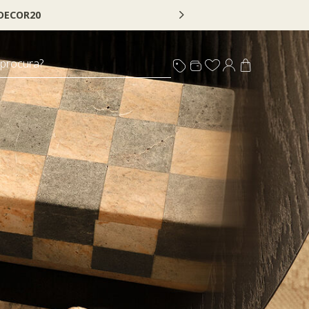
 procura?
s