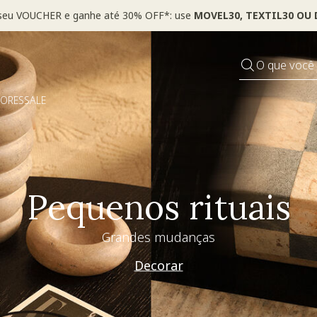
*Válido por tempo limitado, em itens sinalizados com selo
O que você
DORES
SALE
Especial Dia dos Pai
Westwing + @_nathaliacandelaria
Vem ver