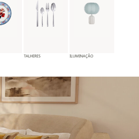
TALHERES
ILUMINAÇÃO
ALMOFADAS