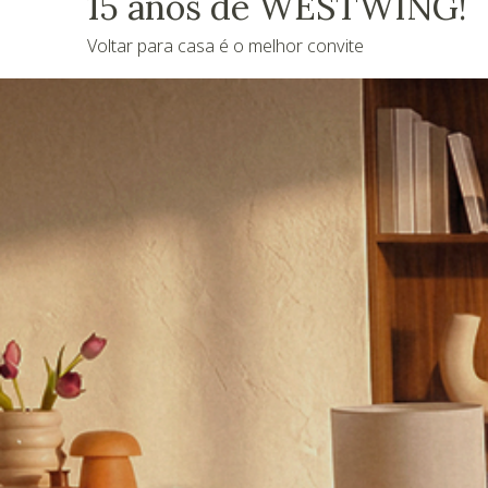
15 anos de WESTWING!
Voltar para casa é o melhor convite