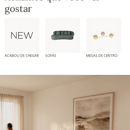
gostar
ACABOU DE CHEGAR
SOFÁS
MESAS DE CENTRO
T