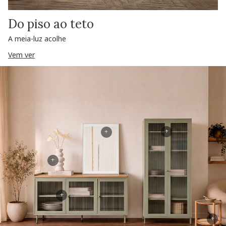
Do piso ao teto
A meia-luz acolhe
Vem ver
+
+
+
+
+