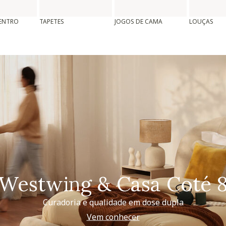
CENTRO
TAPETES
JOGOS DE CAMA
LOUÇAS
Westwing & Casa Coté 
Curadoria e qualidade em dose dupla
Vem conhecer