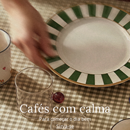
Cafés com calma
Para começar o dia bem
Sirva-se