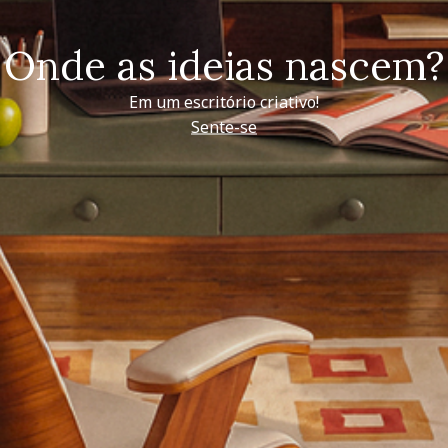
Onde as ideias nascem?
Em um escritório criativo!
Sente-se