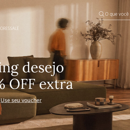
O que você
DORES
SALE
Pequenos rituais
Grandes mudanças
Decorar