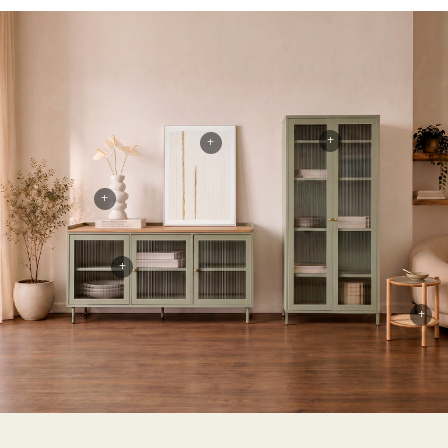
+
+
+
+
+