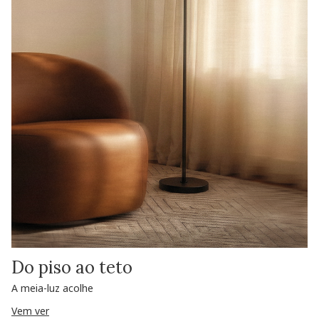
Do piso ao teto
A meia-luz acolhe
Vem ver