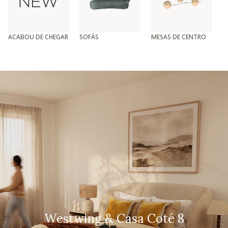
ACABOU DE CHEGAR
SOFÁS
MESAS DE CENTRO
T
Westwing & Casa Coté 8