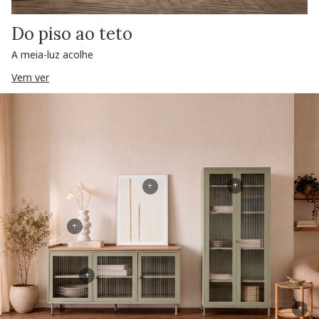
Do piso ao teto
A meia-luz acolhe
Vem ver
+
+
+
+
+