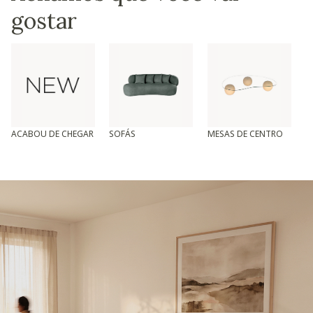
gostar
ACABOU DE CHEGAR
SOFÁS
MESAS DE CENTRO
T