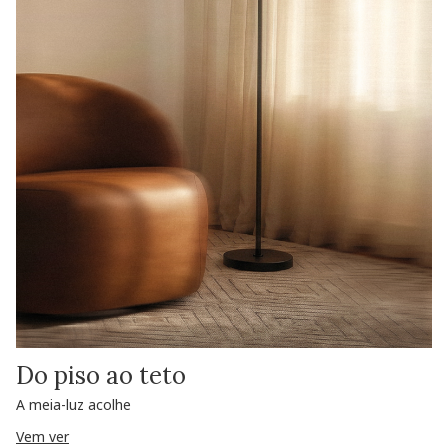
Do piso ao teto
A meia-luz acolhe
Vem ver