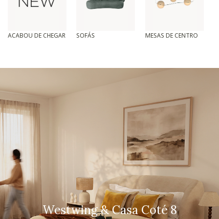
ACABOU DE CHEGAR
SOFÁS
MESAS DE CENTRO
T
Westwing & Casa Coté 8