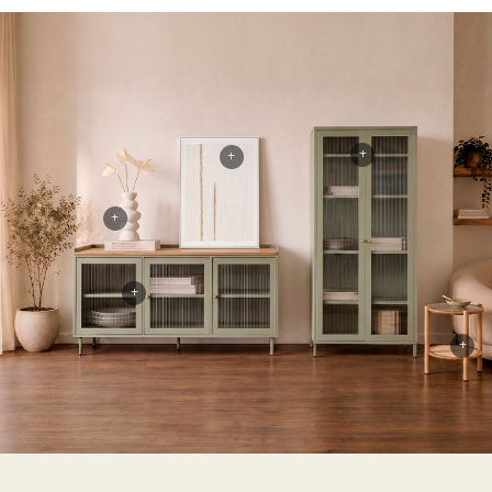
+
+
+
+
+