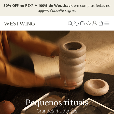
30% OFF no PIX* + 100% de Westback
em compras feitas no
app
**.
Consulte regras.
Pequenos rituais
Grandes mudanças