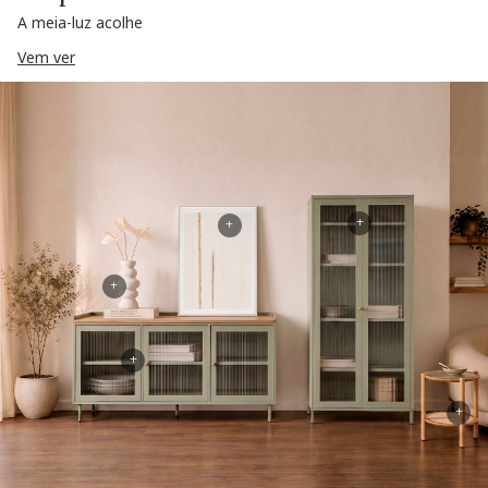
A meia-luz acolhe
Vem ver
+
+
+
+
+