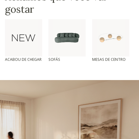
gostar
ACABOU DE CHEGAR
SOFÁS
MESAS DE CENTRO
T