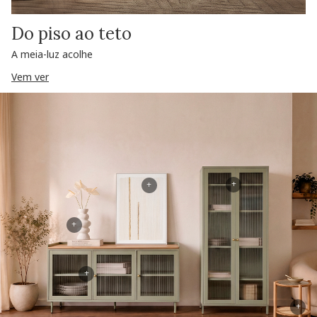
Do piso ao teto
A meia-luz acolhe
Vem ver
+
+
+
+
+