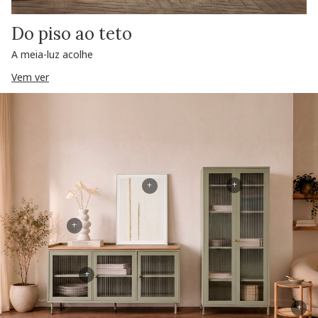
Do piso ao teto
A meia-luz acolhe
Vem ver
+
+
+
+
+