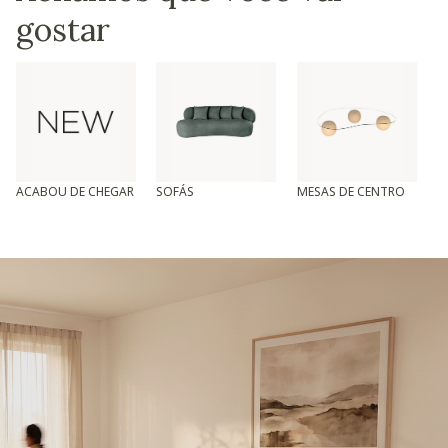
gostar
ACABOU DE CHEGAR
SOFÁS
MESAS DE CENTRO
T