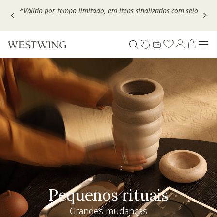
Escolha seu VOUCHER e ganhe até 30% OFF*: use
MOVEL30,
TEXTIL30 OU DECOR20
Pequenos rituais
Grandes mudanças