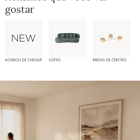
gostar
ACABOU DE CHEGAR
SOFÁS
MESAS DE CENTRO
T