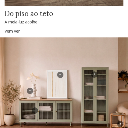
Do piso ao teto
A meia-luz acolhe
Vem ver
+
+
+
+
+