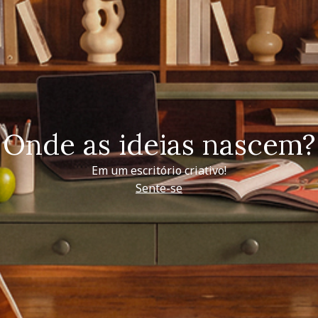
Onde as ideias nascem?
Em um escritório criativo!
Sente-se