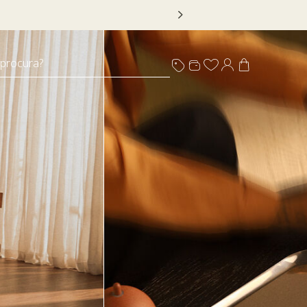
 DECOR20
 procura?