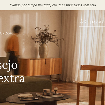
 seu VOUCHER e ganhe até 30% OFF*: use
MOVEL30, TEXTIL30 OU
O que você
DORES
SALE
Pequenos rituais
Grandes mudanças
Decorar