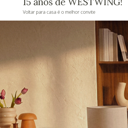
15 anos de WESTWING!
Voltar para casa é o melhor convite