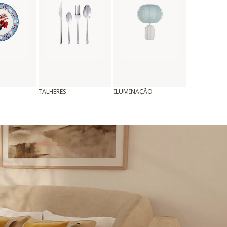
TALHERES
ILUMINAÇÃO
ALMOFADAS