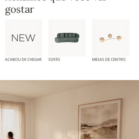
gostar
ACABOU DE CHEGAR
SOFÁS
MESAS DE CENTRO
T