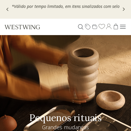
Escolha seu VOUCHER e ganhe até 30% OFF*: use
MOVEL30,
TEXTIL30 OU DECOR20
Pequenos rituais
Grandes mudanças