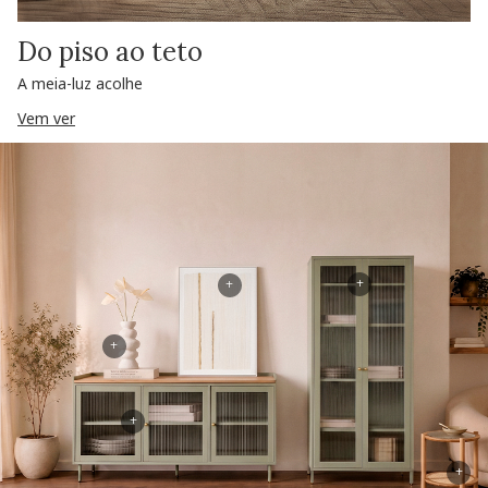
Do piso ao teto
A meia-luz acolhe
Vem ver
+
+
+
+
+