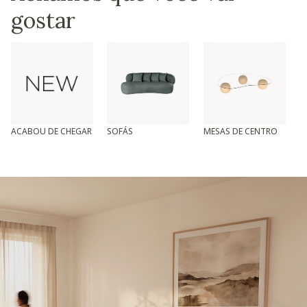
gostar
ACABOU DE CHEGAR
SOFÁS
MESAS DE CENTRO
T