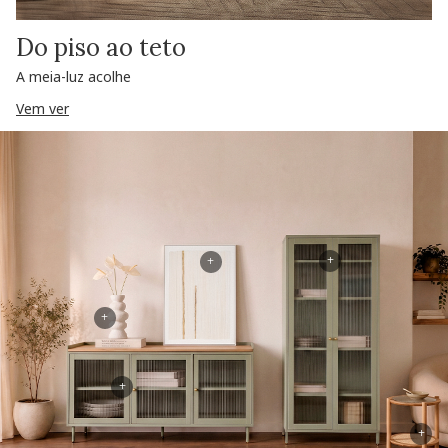
Do piso ao teto
A meia-luz acolhe
Vem ver
+
+
+
+
+