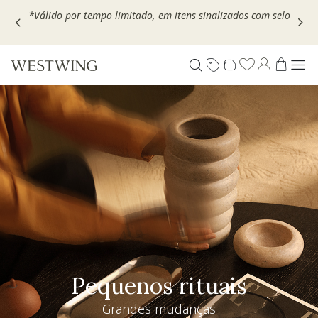
Escolha seu VOUCHER e ganhe até 30% OFF*: use
MOVEL30,
TEXTIL30 OU DECOR20
Pequenos rituais
Grandes mudanças