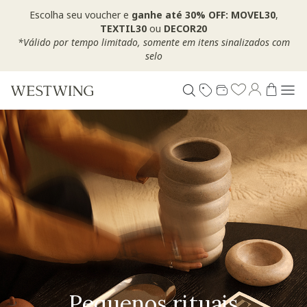
Escolha seu voucher e
ganhe até 30% OFF: MOVEL30
,
TEXTIL30
ou
DECOR20
*Válido por tempo limitado, somente em itens sinalizados com
selo
Pequenos rituais