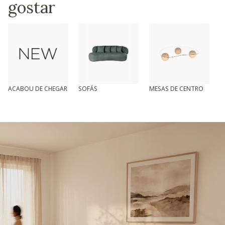
gostar
ACABOU DE CHEGAR
SOFÁS
MESAS DE CENTRO
T