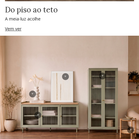
Do piso ao teto
A meia-luz acolhe
Vem ver
+
+
+
+
+