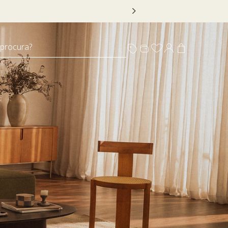
 DECOR20
 procura?