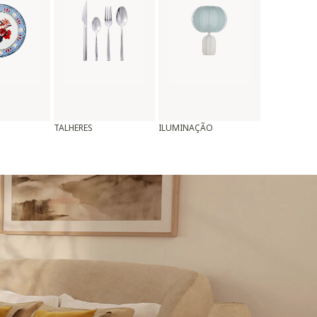
TALHERES
ILUMINAÇÃO
ALMOFADAS