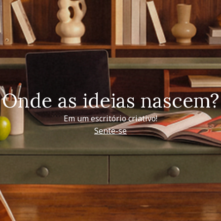
Onde as ideias nascem?
Em um escritório criativo!
Sente-se