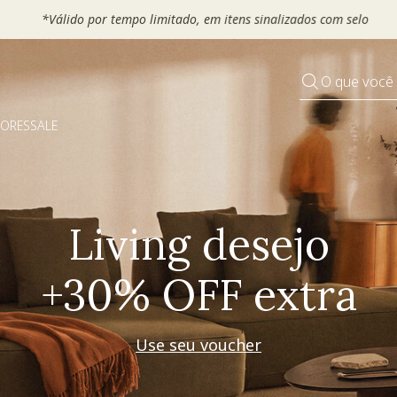
 seu VOUCHER e ganhe até 30% OFF*: use
MOVEL30, TEXTIL30 OU
O que você
DORES
SALE
Pequenos rituais
Grandes mudanças
Decorar