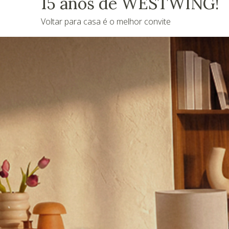
15 anos de WESTWING!
Voltar para casa é o melhor convite