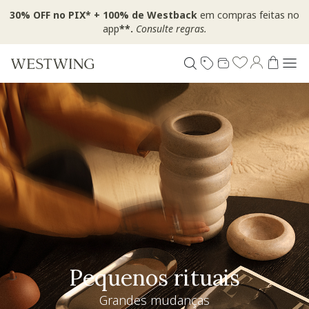
30% OFF no PIX* + 100% de Westback
em compras feitas no
app
**.
Consulte regras.
Pequenos rituais
Grandes mudanças