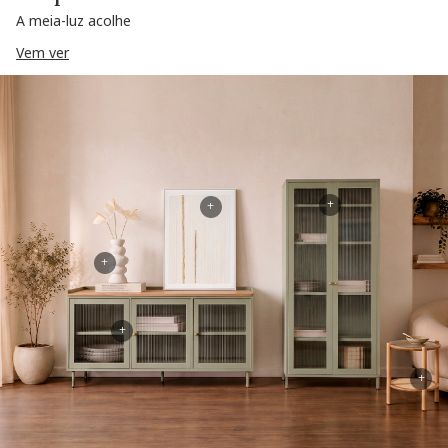
A meia-luz acolhe
Vem ver
+
+
+
+
+