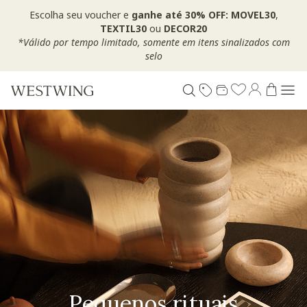
Escolha seu voucher e
ganhe até 30% OFF: MOVEL30
,
TEXTIL30
ou
DECOR20
*Válido por tempo limitado, somente em itens sinalizados com
selo
Pequenos rituais