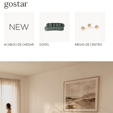
gostar
ACABOU DE CHEGAR
SOFÁS
MESAS DE CENTRO
T