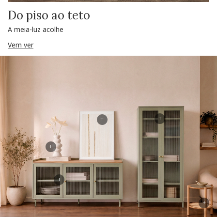
Do piso ao teto
A meia-luz acolhe
Vem ver
+
+
+
+
+