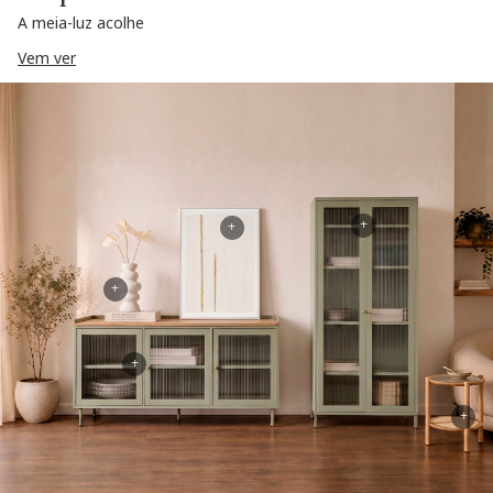
A meia-luz acolhe
Vem ver
+
+
+
+
+