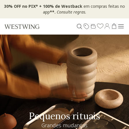
30% OFF no PIX* + 100% de Westback
em compras feitas no
app
**.
Consulte regras.
Pequenos rituais
Grandes mudanças