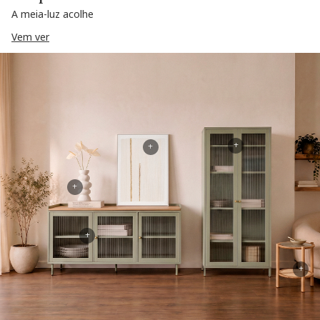
A meia-luz acolhe
Vem ver
+
+
+
+
+