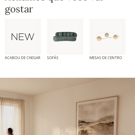
gostar
ACABOU DE CHEGAR
SOFÁS
MESAS DE CENTRO
T