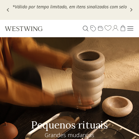
Escolha seu VOUCHER e ganhe até 30% OFF*: use
MOVEL30,
TEXTIL30 OU DECOR20
Pequenos rituais
Grandes mudanças