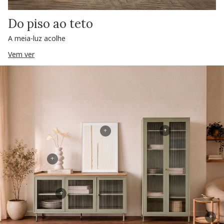
Do piso ao teto
A meia-luz acolhe
Vem ver
+
+
+
+
+