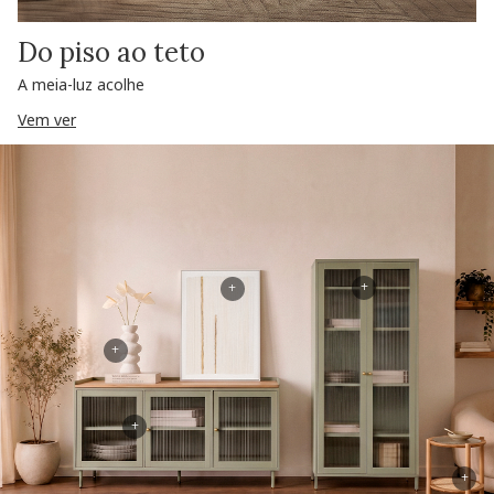
Do piso ao teto
A meia-luz acolhe
Vem ver
+
+
+
+
+