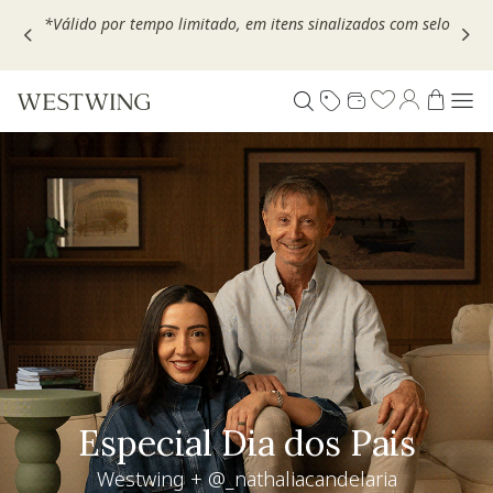
Escolha seu VOUCHER e ganhe até 30% OFF*: use
MOVEL30,
TEXTIL30 OU DECOR20
Especial Dia dos Pais
Westwing + @_nathaliacandelaria