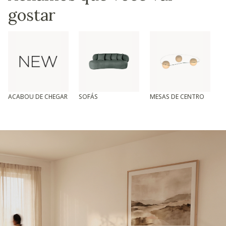
gostar
ACABOU DE CHEGAR
SOFÁS
MESAS DE CENTRO
T