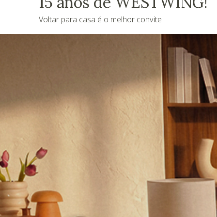
15 anos de WESTWING!
Voltar para casa é o melhor convite