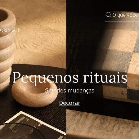
O que você
DORES
SALE
Pequenos rituais
Grandes mudanças
Decorar