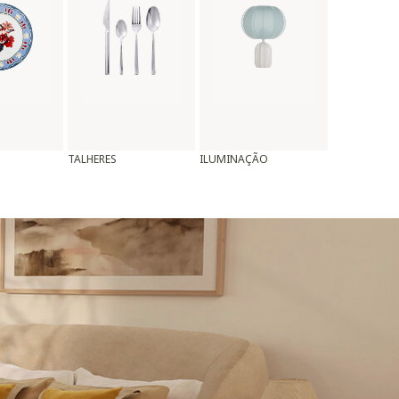
TALHERES
ILUMINAÇÃO
ALMOFADAS