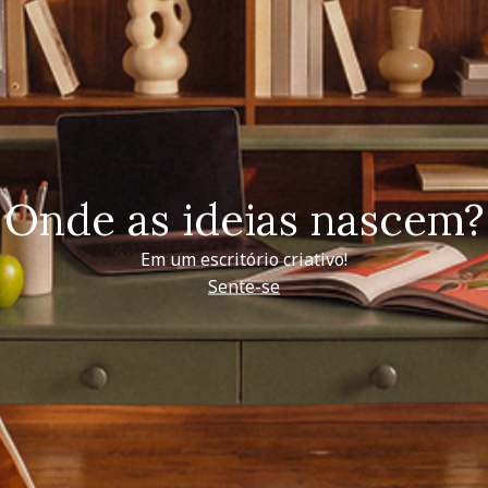
Onde as ideias nascem?
Em um escritório criativo!
Sente-se