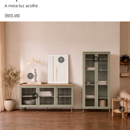
A meia-luz acolhe
Vem ver
+
+
+
+
+