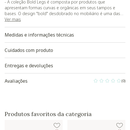
- A coleção Bold Legs é composta por produtos que
apresentam formas curvas e orgânicas em seus tampos e
bases. O design "bold" desdobrado no mobiliário é uma das
principais tendências nos interiores , peças com pés e bases
Ver mais
mais robustas trazem personalidade para a decoração. Com
um visual arquitetônico, a Mesa de Jantar Bold Legs torna o
Medidas e informações técnicas
ambiente aconchegante e personalizado;
- O produto será entregue desmontado. O Westwing não
disponibiliza serviços de montagem e/ou instalação
Cuidados com produto
Baixe aqui a Modelagem 3D do produto
Entregas e devoluções
Avaliações
(0)
0 out of 5 Custo
Produtos favoritos da categoria