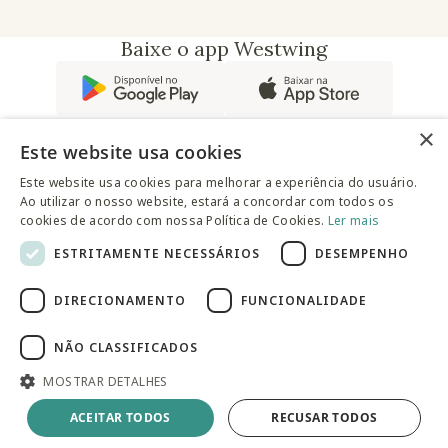
Baixe o app Westwing
×
Este website usa cookies
Este website usa cookies para melhorar a experiência do usuário.
Ao utilizar o nosso website, estará a concordar com todos os
@westwingbr
cookies de acordo com nossa Política de Cookies.
Ler mais
ESTRITAMENTE NECESSÁRIOS
DESEMPENHO
Somos uma empresa certificada
DIRECIONAMENTO
FUNCIONALIDADE
© 2025 Westwing Comércio Varejista S.A WESTWING
COMÉRCIO VAREJISTA S.A CNPJ: 14.776.142/0001-50 Endereço:
Av. Queiroz Filho, 1700 - Torre A 5° andar - Vila Hamburguesa -
NÃO CLASSIFICADOS
São Paulo
MOSTRAR DETALHES
Produto Esgotado
ACEITAR TODOS
RECUSAR TODOS