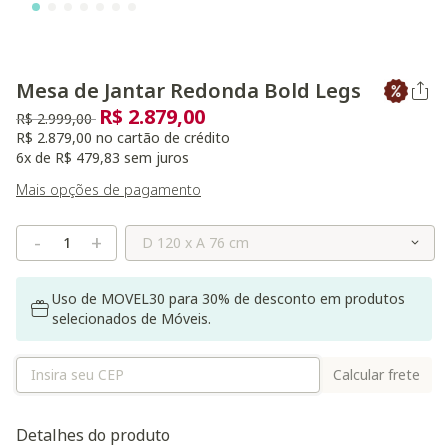
Mesa de Jantar Redonda Bold Legs
R$ 2.879,00
Preço reduzido de
para
R$ 2.999,00
R$ 2.879,00 no cartão de crédito
6x de R$ 479,83 sem juros
Mais opções de pagamento
Selecione o Tamanho
-
+
Uso de MOVEL30 para 30% de desconto em produtos
selecionados de Móveis.
Calcular frete
Detalhes do produto